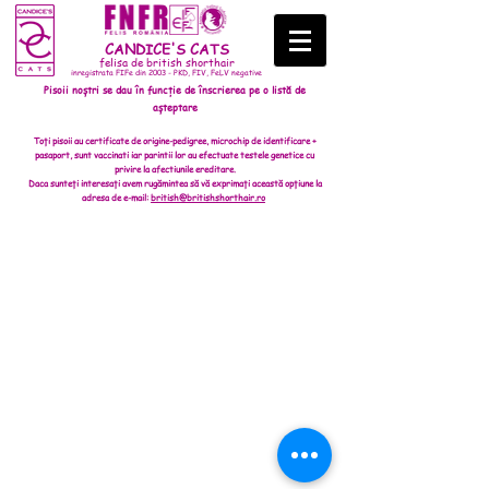
CANDICE'S CATS
felisa de british shorthair
inregistrata FIFe din 2003 - PKD, FIV, FeLV negative
Pisoii noștri se dau în funcție de înscrierea pe o listă de
așteptare
Toți pisoii au certificate de origine-pedigree, microchip de identificare +
pasaport, sunt vaccinati iar parintii lor au efectuate testele genetice cu
privire la afectiunile ereditare.
Daca sunteți interesați avem rugămintea să vă exprimați această opțiune la
adresa de e-mail:
british@britishshorthair.ro